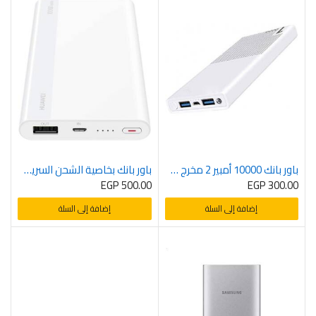
باور بانك 10000 أمبير 2 مخرج – أبيض
باور بانك بخاصية الشحن السريع بمنفذ مايكرو من هواوي، 10000 مللي امبير في الساعة، حد اقصي 18 وات – ابيض
EGP
500.00
EGP
300.00
إضافة إلى السلة
إضافة إلى السلة