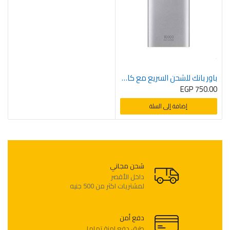
باور بانك للشحن السريع مع كابل ميكرو USB من سامسونج EB P1100C – 15 وات – 10000 ميلي امبير في الساعة – فضي
EGP
750.00
إضافة إلى السلة
شحن مجاني
لمشتريات اكثر من 500 جنيه
دفع أمن
طرق دفع امنة تماما