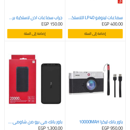
سماعات لينوفو LP40 اللاسلكية المدمجة والمحمولة، قطعة واحدة، إلغاء الضوضاء السلبية شبه داخل الأذن مع صوت جهير قوي، ميكروفون، تحكم ذكي باللمس، عمر بطارية طويل للغاية للرياضة – AIRPODS LENOVO LP40 WHITE
جراب سماعات اذن لاسلكية برو 2 , الرجل الحديدي
EGP
150.00
EGP
400.00
إضافة إلى السلة
إضافة إلى السلة
باور بانك ليكرا 10000MAH
باور بانك مي برو من شاومي بضمان 3 شهور، 20000 مللي امبير في الساعة ,اللون اسود
EGP
1,300.00
EGP
950.00