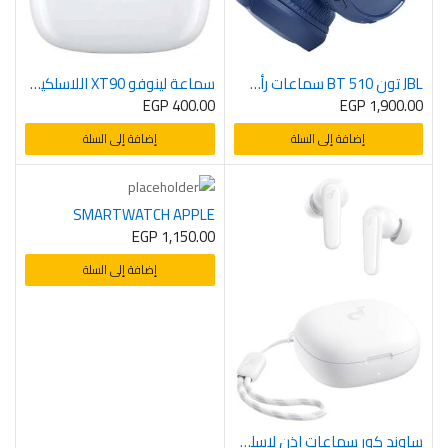
JBL تون 510 BT سماعات رأس لاسلكية فوق الاذن مع صوت بيور باس – ازرق – HEADPHONE BLUETOOTH JBL TUNE 510 BLUE ORG
سماعة لينوفو XT90 اللاسلكية بلوتوث، التحكم باللمس، سماعات ستيريو ابيض – AIRPODS LENOVO XT90 WHITE
EGP
400.00
EGP
1,900.00
إضافة إلى السلة
إضافة إلى السلة
SMARTWATCH APPLE
EGP
1,150.00
إضافة إلى السلة
ساوند كور سماعات اذن لاسلكية ترو من انكر R50i بمشغلات 10 ملم مع صوت جهوري كبير بلوتوث 5.3 وقت تشغيل 30 ساعة مقاومة للماء IPX5 مكالمات واضحة بالذكاء الاصطناعي 2 ميكروفون 22 معادل مضبوط داخل الأذن أبيض – HEADPHONE BLUETOOTH ANKER R50I WHITE ETISAL ORG