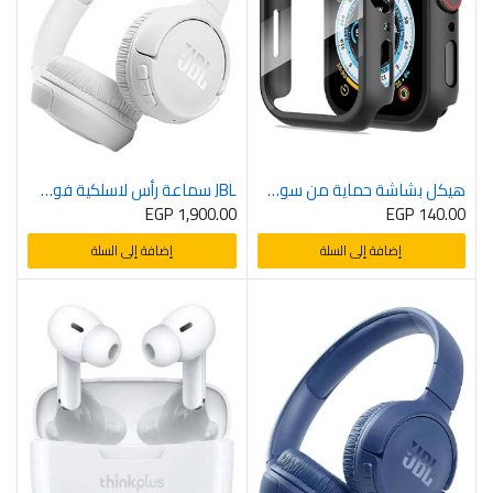
هيكل بشاشة حماية من سومان، هيكل شامل رفيع جدا مصنوع من الزجاج المقوى ومادة بولي كربونات بما يشمل الحدين، مجموعة من قطعتين لسلسلة ساعات ابل 7/اي ووتش 45 ملم، اسود – CASE SMARTWATCH 45mm blacK
JBL سماعة رأس لاسلكية فوق الاذن بصوت جهوري نقي من تون 510BT، لون ابيض – HEADPHONE BLUETOOTH JBL TUNE 510 WHITE
EGP
1,900.00
EGP
140.00
إضافة إلى السلة
إضافة إلى السلة