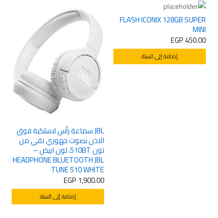
FLASH ICONIX 128GB SUPER
MINI
EGP
450.00
إضافة إلى السلة
JBL سماعة رأس لاسلكية فوق
2
الاذن بصوت جهوري نقي من
W
تون 510BT، لون ابيض –
0
HEADPHONE BLUETOOTH JBL
TUNE 510 WHITE
EGP
1,900.00
إضافة إلى السلة