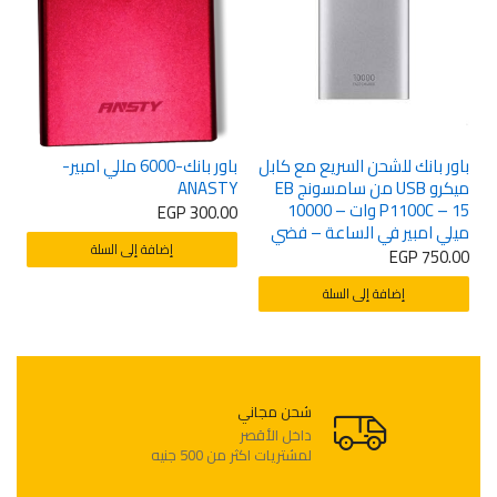
باور بانك للشحن السريع مع كابل
باور بانك-6000 مللي امبير-
ب
ميكرو USB من سامسونج EB
ANASTY
0000
P1100C – 15 وات – 10000
0
EGP
300.00
ميلي امبير في الساعة – فضي
إضافة إلى السلة
EGP
750.00
إضافة إلى السلة
شحن مجاني
لمشتريات اكثر من 500 جنيه