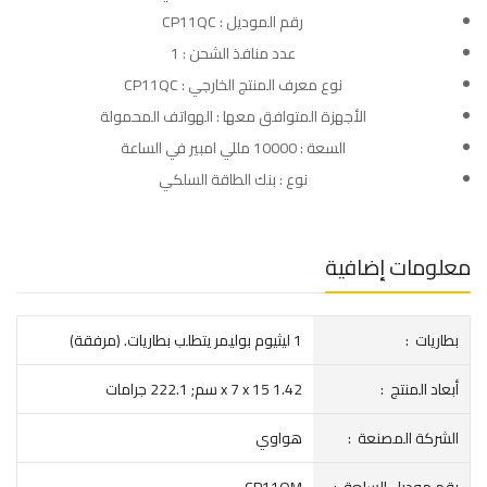
رقم الموديل : CP11QC
عدد منافذ الشحن : 1
نوع معرف المنتج الخارجي : CP11QC
الأجهزة المتوافق معها : الهواتف المحمولة
السعة : 10000 مللي امبير في الساعة
نوع : بنك الطاقة السلكي
معلومات إضافية
بطاريات ‏ : ‎
1 ليثيوم بوليمر يتطلب بطاريات. (مرفقة)
أبعاد المنتج ‏ : ‎
1.42 x 7 x 15 سم; 222.1 جرامات
الشركة المصنعة ‏ : ‎
هواوي
رقم موديل السلعة ‏ : ‎
CP11QM