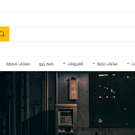
ت
ساعات-زكية
تلفزيونات
كسر زيرو
منتجات مميزة