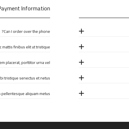
Payment Information
Can I order over the phone?
mattis finibus elit ut tristique?
m placerat, porttitor urna vel?
i tristique senectus et netus?
 pellentesque aliquam metus?