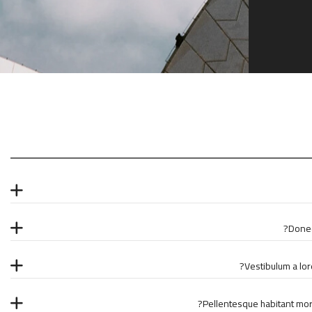
Donec 
Vestibulum a lore
Pellentesque habitant morb