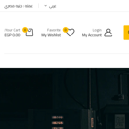
عربي
عمله : جنيه مصري
Your Cart:
0
Favorite
0
Login
EGP
0.00
My Wishlist
My Account