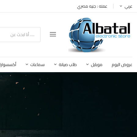
عربي
عمله : جنيه مصري
عروض اليوم
موبايل
طلب صيانة
سماعات
أكسسوارا