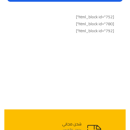
[html_block id="752"]
[html_block id="780"]
[html_block id="792"]
شحن مجاني